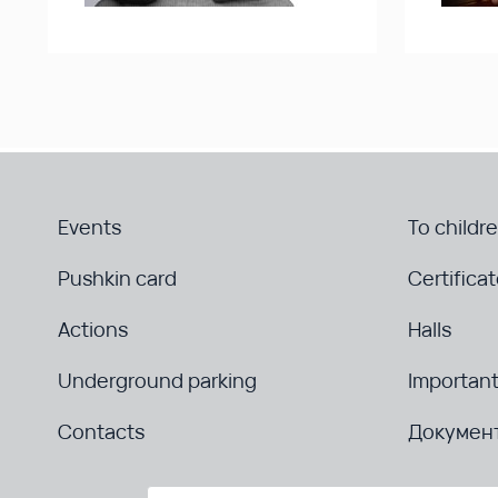
Events
To childr
Pushkin card
Certifica
Actions
Halls
Underground parking
Important
Contacts
Докумен