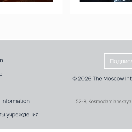
en
Подписа
te
© 2026 The Moscow Inte
 information
52-8, Kosmodamianskaya 
ты учреждения