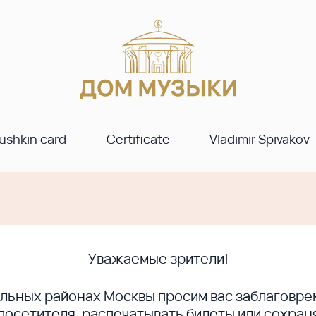
ushkin card
Certificate
Vladimir Spivakov
Уважаемые зрители!
ральных районах Москвы просим вас заблагов
сетителя, распечатывать билеты или сохраня