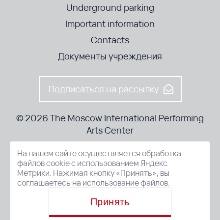
Underground parking
Important information
Contacts
Документы учреждения
Подписаться на рассылку
© 2026 The Moscow International Performing
Arts Center
На нашем сайте осуществляется обработка
52-8, Kosmodamianskaya nab., Moscow, 115054, Russia
файлов cookie с использованием Яндекс
Метрики. Нажимая кнопку «Принять», вы
соглашаетесь на использование файлов.
Принять